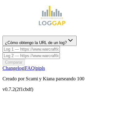
¿Cómo obtengo la URL de un log?
Comparar
Changelog
|
FAQ
|
pipls
Creado por Scami y Kiana parseando 100
v
0.7.2
(
2f1cbdf
)