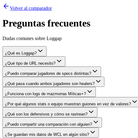
Volver al comparador
Preguntas frecuentes
Dudas comunes sobre Loggap
¿Qué es Loggap?
¿Qué tipo de URL necesito?
¿Puedo comparar jugadores de specs distintas?
¿Qué pasa cuando ambos jugadores son healers?
¿Funciona con logs de mazmorras Míticas+?
¿Por qué algunos stats o equipo muestran guiones en vez de valores?
¿Qué son los defensivos y cómo se rastrean?
¿Puedo compartir una comparación con alguien?
¿Se guardan mis datos de WCL en algún sitio?