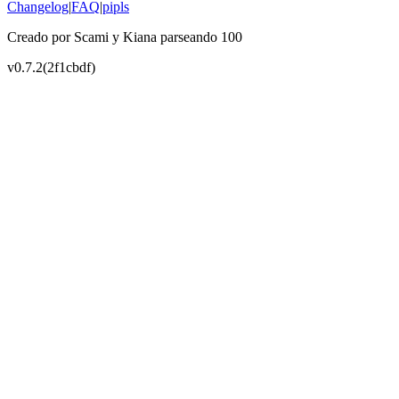
Changelog
|
FAQ
|
pipls
Creado por Scami y Kiana parseando 100
v
0.7.2
(
2f1cbdf
)